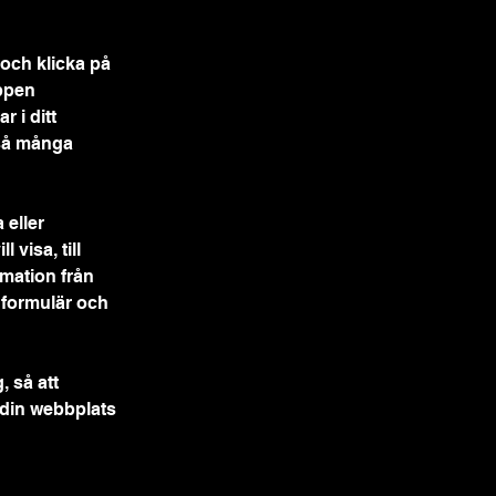
 och klicka på 
ppen 
 i ditt 
 så många 
 eller 
 visa, till 
mation från 
formulär och 
, så att 
din webbplats 