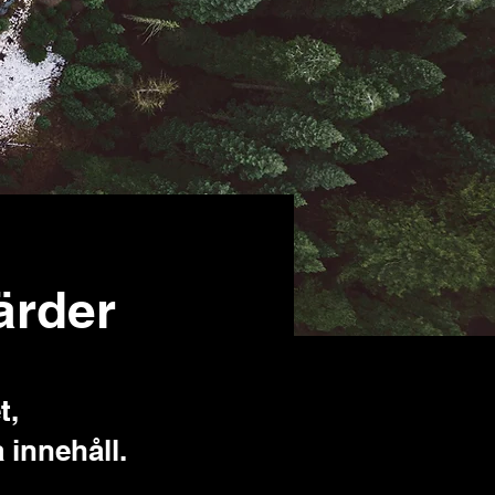
ärder
t,
 innehåll.