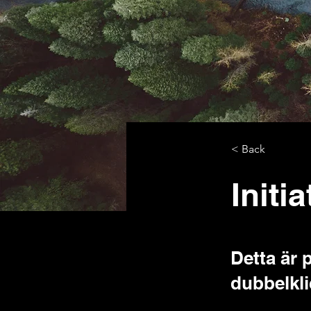
< Back
Initi
Detta är p
dubbelkli