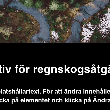
ativ för regnskogsåtg
latshållartext. För att ändra innehålle
cka på elementet och klicka på Ändra