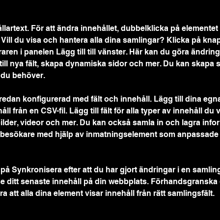
ållartext. För att ändra innehållet, dubbelklicka på elementet
 Vill du visa och hantera alla dina samlingar? Klicka på kna
ren i panelen Lägg till till vänster. Här kan du göra ändringar
 till nya fält, skapa dynamiska sidor och mer. Du kan skapa
 du behöver.
redan konfigurerad med fält och innehåll. Lägg till dina egna
l från en CSV-fil. Lägg till fält för alla typer av innehåll du vill
lder, videor och mer. Du kan också samla in och lagra infor
besökare med hjälp av inmatningselement som anpassade 
ka på Synkronisera efter att du har gjort ändringar i en samling
e ditt senaste innehåll på din webbplats. Förhandsgranska 
era att alla dina element visar innehåll från rätt samlingsfält.