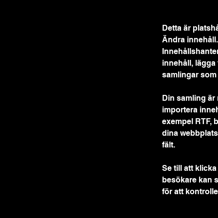
Detta är platsh
Ändra innehåll.
Innehållshantera
innehåll, lägga
samlingar som
Din samling är 
importera innehål
exempel RTF, bi
dina webbplats
fält.
Se till att klic
besökare kan s
för att kontroll